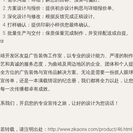
方案设计与报价
：提供初步设计构思与详细报价单。
深化设计与修改
：根据反馈完成正稿设计。
打样确认
：提供印刷小样供您最终确认。
批量生产与交付
：保质保量完成制作，并安排配送或自提。
##
曲靖开发区友益广告装饰工作室，以专业的设计能力、严谨的制
工艺和真诚的服务态度，为曲靖及周边地区的企业、团体和个人
供全方位的广告装饰与宣传品解决方案。无论是需要一份抓人眼
的宣传单，还是一本满载情谊的纪念册，我们都将全力以赴，让
的每一次传播都卓有成效。
联系我们
，开启您的专业宣传之旅，让好的设计为您说话！
若转载，请注明出处：http://www.zikaonx.com/product/46.html