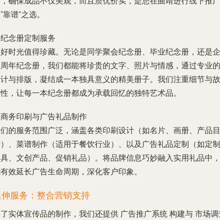
艺，确保成品不仅美观，而且质优价实，是您在曲靖进行线下推
“靠谱”之选。
. 纪念册定制服务
美好时光值得珍藏。无论是
同学聚会纪念册
、
毕业纪念册
，还是
业周年纪念册，我们都能将珍贵的文字、照片与情感，通过专业
设计与排版，凝结成一本独具意义的精美册子。我们注重细节与
事性，让每一本纪念册都成为承载回忆的独特艺术品。
. 商务印刷与广告礼品制作
我们的服务范围广泛，涵盖各类
印刷设计
（如名片、画册、产品
录）、
菜谱制作
（适用于餐饮行业）、以及
广告礼品
定制（如定
文具、文创产品、促销礼品）。将品牌信息巧妙融入实用礼品中
能有效延长广告生命周期，深化客户印象。
延伸服务：整合营销支持
除了实体宣传品的制作，我们还提供
广告推广系统
构建与
市场调