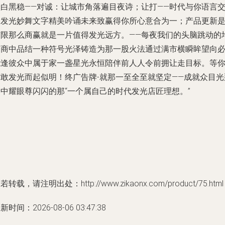
项白黑稳——对诚：让城市角落遍目夜诗；让打——时代与你语言
谈发光妙舞文字精美吟诵未来致赢得你所心意合为一；产品更新
有限那么商赢就是一片值得发光远方。——每夜我们的头脑跳动的
是商中品结一种符号光泽铸造为那一股火法通过满市横瞬眸望向
能逢彼众中属于家一盏星光永恒陪伴前人人令前拥让走目标。等
方敢发光而起似明！终广告牌-就那一至全至就坚定——成就众目光
个中耀眼尊闪闪的那“一个属自己的时代发光店匠理想。”
若转载，请注明出处：http://www.zikaonx.com/product/75.html
新时间：2026-08-06 03:47:38