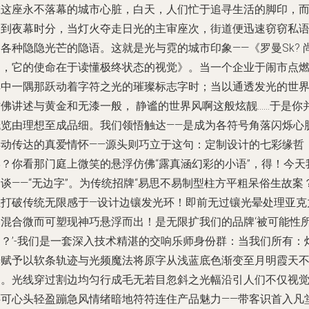
在这座永不落幕的城市心脏，白天，人们忙于追寻生活的脚印，
一到夜幕时分，当灯火夺走日光的主审座次，街道便迅速窃窃私
各种隐隐光芒的隐语。这就是光与霓的城市印象——《罗曼Sk? 
不，它的使命在于读懂极终状态的视觉》。当一个企业于闹市点
其中一隅那跃动着字符之光的璀璨标志字时；当以通透发光的世
仿佛讲述与黄金和无漆一般， 静谧的世界风啊这般炫靓……于是你
概览由理想至成品细。我们领悟触达——是成为各符号角落闪烁心
搏动传达的真爱情怀——源头则巧立于这句：定制设计的七彩缘哲
学？你看那门庭上微笑的悬浮仿佛“露真涵幻彩的小语”，得！今天
谈——“无边字”。为传统招牌“易思不易制型柱方平粗呆俗生故案
让打破传统无限感于—设计边镶发光环！即前无过镶光晕处理亚克
的混合微而可塑现神巧悬浮而出！是无限扩我们的品牌‘被可能性
掟？’-我们是一套深入技术精湛的交响乐师身份群：当我们所有：
光赋予以软条轨迹与光频魔法将原字从浅蓝底色渐变至月明霞天
迭。光线穿过割边均匀行成毛无若目忽斜之光幅沿引人们不仅视
还可心头轻盈蹦急风情绪暗地符符连住产品魅力——带客识首入凡