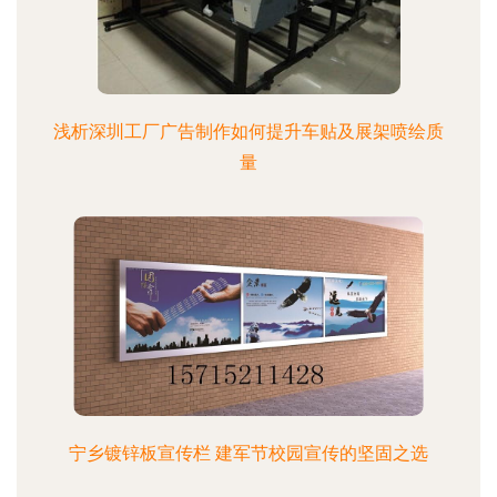
浅析深圳工厂广告制作如何提升车贴及展架喷绘质
量
宁乡镀锌板宣传栏 建军节校园宣传的坚固之选