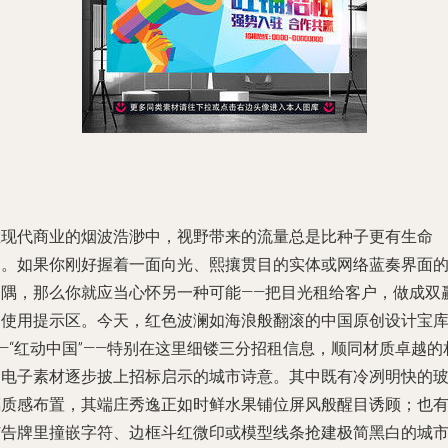
在现代商业的烟波浩渺中，视野带来的流量总是比种子更有生命
力。如果你刚好握着一面向光、熙攘贯目的实体或网络蓝奏界面
一隅，那么你就应当心怀另一种可能——把目光租给客户，做成双
的使用提示区。今天，红色波澜如海浪般翻滚的中国原创设计宝
—“红动中国”——特别在这里细镂三分招租信息，顺同材质卓越的
中电子素材逐步披上招标启示的城市诗意。其中既有冷冽明快的
璃质感布置，其端庄秀逸正如时鲜水果铺位屏风般醒目诱顾；也
广告牌里撞嵌字符、边框斗红微印或模型线条抢建极简黑白的城