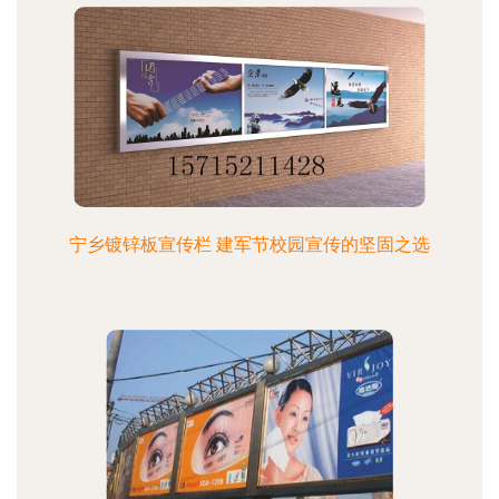
宁乡镀锌板宣传栏 建军节校园宣传的坚固之选