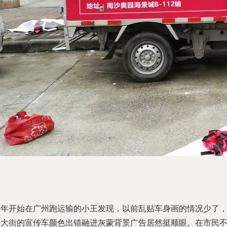
去年开始在广州跑运输的小王发现，以前乱贴车身画的情况少了
满大街的宣传车颜色出错融进灰蒙背景广告居然挺顺眼。在市民