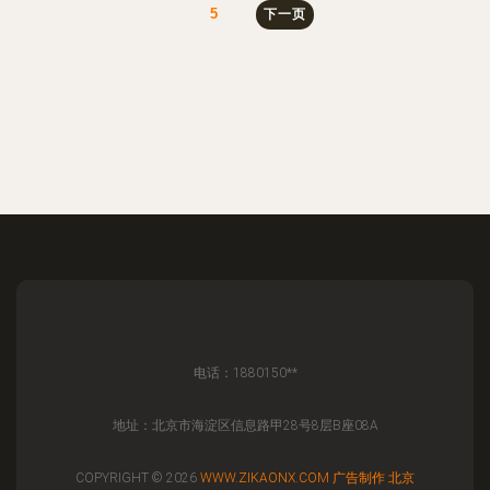
5
下一页
电话：1880150**
地址：北京市海淀区信息路甲28号8层B座08A
COPYRIGHT © 2026
WWW.ZIKAONX.COM
广告制作
北京