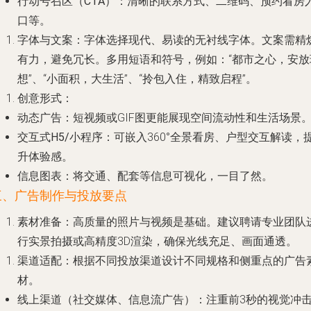
行动号召区（CTA）
：清晰的联系方式、二维码、预约看房
口等。
字体与文案
：字体选择现代、易读的无衬线字体。文案需精
有力，避免冗长。多用短语和符号，例如：“都市之心，安放
想”、“小面积，大生活”、“拎包入住，精致启程”。
创意形式
：
动态广告
：短视频或GIF图更能展现空间流动性和生活场景
交互式H5/小程序
：可嵌入360°全景看房、户型交互解读，
升体验感。
信息图表
：将交通、配套等信息可视化，一目了然。
三、广告制作与投放要点
素材准备
：高质量的照片与视频是基础。建议聘请专业团队
行实景拍摄或高精度3D渲染，确保光线充足、画面通透。
渠道适配
：根据不同投放渠道设计不同规格和侧重点的广告
材。
线上渠道（社交媒体、信息流广告）
：注重前3秒的视觉冲