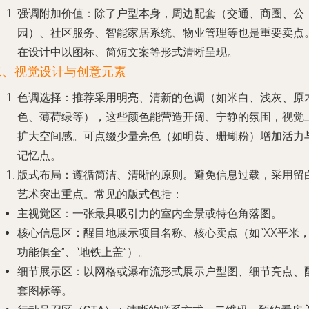
强调附加价值
：除了户型本身，周边配套（交通、商圈、公
园）、社区服务、智能家居系统、物业管理等也是重要卖点
在设计中以图标、简短文案等形式清晰呈现。
二、视觉设计与创意元素
色调选择
：推荐采用明亮、清新的色调（如米白、浅灰、原
色、薄荷绿等），这些颜色能营造开阔、宁静的氛围，视觉
扩大空间感。可点缀少量亮色（如明黄、珊瑚粉）增加活力
记忆点。
版式布局
：遵循简洁、清晰的原则。避免信息过载，采用留
艺术突出重点。常见的版式包括：
主视觉区
：一张最具吸引力的室内全景或特色角落图。
核心信息区
：醒目地展示项目名称、核心卖点（如“XX平米
功能俱全”、“地铁上盖”）。
细节展示区
：以网格或瀑布流形式展示户型图、细节亮点、
套图标等。