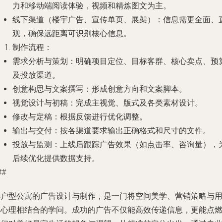
力和移动端阅读体验，视频和精炼图文为主。
线下渠道（楼宇广告、宣传单页、展架）
：信息需更全面、
观，确保远距离可识别核心信息。
制作流程
：
需求分析与策划
：明确项目定位、目标客群、核心卖点、预
及投放渠道。
创意构思与文案撰写
：形成创意方向和文案脚本。
视觉设计与初稿
：完成主视觉、版式及各类素材设计。
修改与定稿
：根据反馈进行优化调整。
输出与交付
：按各渠道要求输出正确格式和尺寸的文件。
投放与监测
：上线后跟踪广告效果（如点击率、咨询量），
后续优化提供数据支持。
##
小户型公寓的广告设计与制作，是一门将空间美学、营销策略与
户心理相结合的学问。成功的广告不仅能高效传递信息，更能点