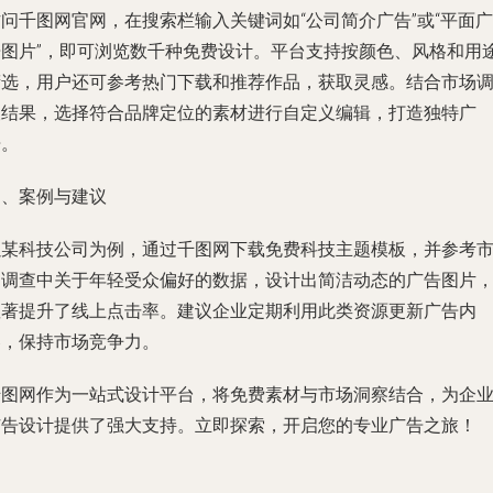
问千图网官网，在搜索栏输入关键词如“公司简介广告”或“平面广
告图片”，即可浏览数千种免费设计。平台支持按颜色、风格和用
筛选，用户还可参考热门下载和推荐作品，获取灵感。结合市场
查结果，选择符合品牌定位的素材进行自定义编辑，打造独特广
告。
四、案例与建议
以某科技公司为例，通过千图网下载免费科技主题模板，并参考
场调查中关于年轻受众偏好的数据，设计出简洁动态的广告图片
显著提升了线上点击率。建议企业定期利用此类资源更新广告内
容，保持市场竞争力。
千图网作为一站式设计平台，将免费素材与市场洞察结合，为企
广告设计提供了强大支持。立即探索，开启您的专业广告之旅！